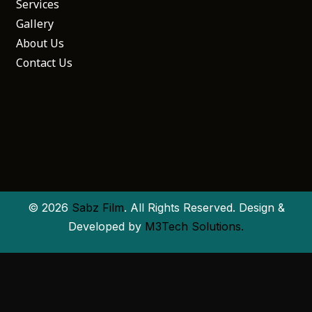
Services
Gallery
About Us
Contact Us
© 2026
Sabz Film
. All Rights Reserved. Design &
Developed by
M3Tech Solutions.