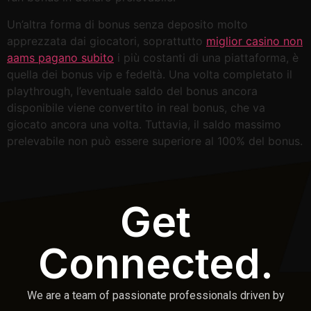
Un’altra forma di bonus senza deposito molto
apprezzata dai giocatori, soprattutto
miglior casino non
aams pagano subito
i più costanti di una piattaforma, è
quella dei bonus vip e fedeltà. Una volta completato il
playthrough, l’eventuale saldo del bonus ancora
disponibile viene convertito in real bonus, che va
giocato ancora una volta. Tuttavia, il saldo massimo
prelevabile non può essere superiore al 100% del bonus.
Get
Connected.
We are a team of passionate professionals driven by