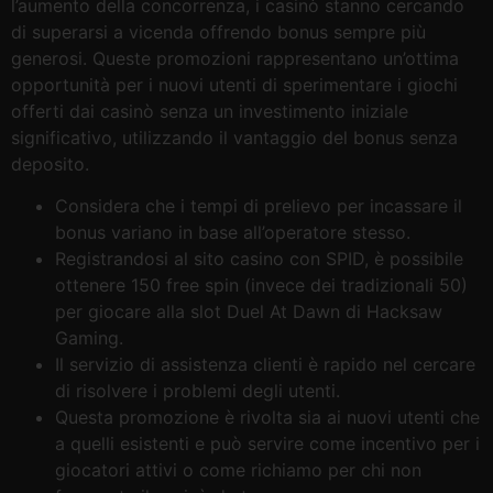
l’aumento della concorrenza, i casinò stanno cercando
di superarsi a vicenda offrendo bonus sempre più
generosi. Queste promozioni rappresentano un’ottima
opportunità per i nuovi utenti di sperimentare i giochi
offerti dai casinò senza un investimento iniziale
significativo, utilizzando il vantaggio del bonus senza
deposito.
Considera che i tempi di prelievo per incassare il
bonus variano in base all’operatore stesso.
Registrandosi al sito casino con SPID, è possibile
ottenere 150 free spin (invece dei tradizionali 50)
per giocare alla slot Duel At Dawn di Hacksaw
Gaming.
Il servizio di assistenza clienti è rapido nel cercare
di risolvere i problemi degli utenti.
Questa promozione è rivolta sia ai nuovi utenti che
a quelli esistenti e può servire come incentivo per i
giocatori attivi o come richiamo per chi non