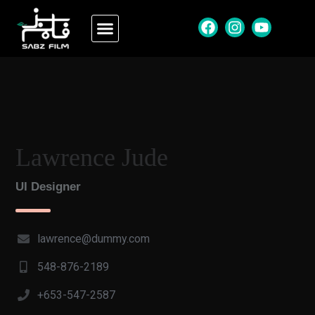
Lawrence Jude
UI Designer
lawrence@dummy.com
548-876-2189
+653-547-2587